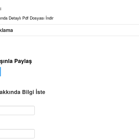
i
nda Detaylı Pdf Dosyası İndir
klama
şınla Paylaş
kkında Bilgi İste