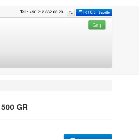
Tel :
+90 212 882 08 29
TL
[ 0 ] Ürün Sepette
Giriş
500 GR