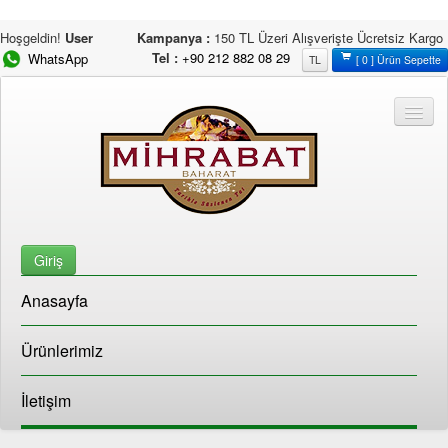
Hoşgeldin!
User
Kampanya :
150 TL Üzeri Alışverişte Ücretsiz Kargo
Tel :
+90 212 882 08 29
WhatsApp
TL
[ 0 ] Ürün Sepette
Giriş
Anasayfa
Ürünlerimiz
İletişim