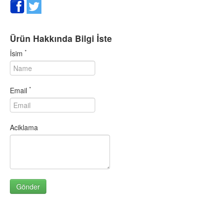
SARMISAK GRANÜR 1000 GR
SARMISAK GRANÜR 500 GR
SARMISAK ÖĞÜTÜLMÜŞ 10.
Ürün Hakkında Bilgi İste
SARMISAK ÖĞÜTÜLMÜŞ 50.
*
İsim
SEBZELİ ÇEŞNİ 1000 GR
SEBZELİ ÇEŞNİ 500 GR
SOĞAN GRANÜR 1000 GR
*
Email
SOĞAN GRANÜR 500 GR
SUMAK 1000 GR
SUMAK 500 GR
Aciklama
SUSAM (BEYAZ) 1000 GR
SUSAM (BEYAZ) 500 GR
SUSAM (SİMİTLİK) 1000 GR
SUSAM (SİMİTLİK) 500 GR
TARCIN (KABUK) 1000 GR
TARCIN (KABUK) 500 GR
TARCIN TOZ 1000 GR