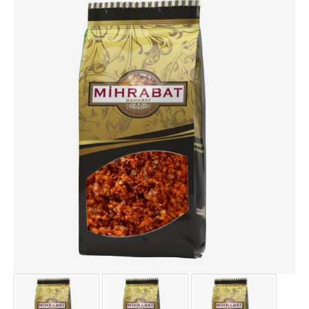
HİNDİSTAN CEVİZİ YAĞLI.
IHLAMUR 200 GR
İSOT BİBER (ACI) 1000 GR
İSOT BİBER (ACI) 500 GR
KABARTMA TOZU 1000 GR
KAKULE ÖĞÜTÜLMÜŞ 1000.
KAKULE ÖĞÜTÜLMÜŞ 500 .
KAKULE TANE 1000 GR
KAKULE TANE 500 GR
KARANFİL 1000 GR
KARANFİL 500 GR
KARBONAT 1000 GR
KEKİK TEK KULLANIMLIK 1000.
KETEN TOHUMU 1000 GR
KETEN TOHUMU 500 GR
KİŞNİŞ TANE 1000 GR
KİŞNİŞ TANE 500 GR
KÖFTE BAHARATI 1000 GR