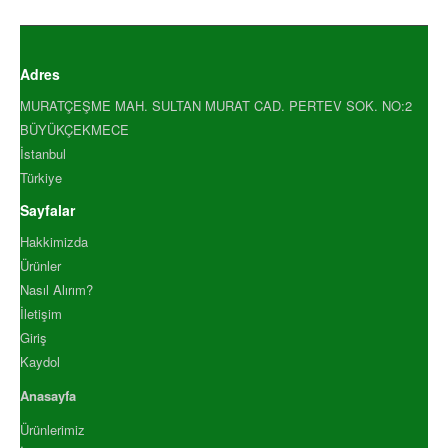
TARCIN TOZ 500 GR
TARCIN TOZ ENDÜSTRİYEL 10.
TARCIN TOZ ENDÜSTRİYEL 50.
Adres
TAVUK HARCI 1000GR
MURATÇEŞME MAH. SULTAN MURAT CAD. PERTEV SOK. NO:2
TAVUK HARCI 500 GR
BÜYÜKÇEKMECE
VANİLYA ŞEKERİ 1000 GR
İstanbul
YENİBAHAR ÖĞÜTÜLMÜŞ .
Türkiye
YENİBAHAR ÖĞÜTÜLMÜŞ .
Sayfalar
YENİBAHAR TANE 1000 GR
YENİBAHAR TANE 500 GR
Hakkimizda
Ürünler
YEŞİL FESLEĞEN 1000 GR
Nasıl Alırım?
YEŞİL FESLEĞEN 500 GR
İletişim
YEŞİL TANE KARABİBER 100.
Giriş
YEŞİL TANE KARABİBER 500.
Kaydol
ZENCEFİL ÖĞÜTÜLMÜŞ 1.
Anasayfa
ZENCEFİL ÖĞÜTÜLMÜŞ 5.
ZENCEFİL TANE 1000 GR
Ürünlerimiz
ZENCEFİL TANE 500 GR