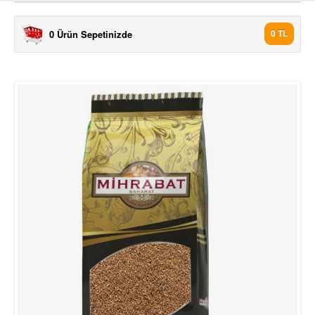
0 Ürün Sepetinizde
0 TL
ÜRÜNLER
7 TÜRLÜ BAHARAT 1000 GR
7 TÜRLÜ BAHARAT 500 GR
AKBİBER TOZ 1000 GR
AKBİBER TOZ 500 GR
ANASON 1000 GR
ANASON 500 GR
ASPİR ÇİÇEĞİ 500 GR
BEYAZ TANE BİBER (AK BİBE.
BEYAZ TANE BİBER (AK BİBE.
BİBERİYE 1000 GR
BİBERİYE 500 GR
ÇÖREK OTO 1000 GR