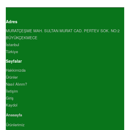
TARCIN TOZ 500 GR
TARCIN TOZ ENDÜSTRİYEL 10.
TARCIN TOZ ENDÜSTRİYEL 50.
Adres
TAVUK HARCI 1000GR
MURATÇEŞME MAH. SULTAN MURAT CAD. PERTEV SOK. NO:2
TAVUK HARCI 500 GR
BÜYÜKÇEKMECE
VANİLYA ŞEKERİ 1000 GR
İstanbul
YENİBAHAR ÖĞÜTÜLMÜŞ .
Türkiye
YENİBAHAR ÖĞÜTÜLMÜŞ .
Sayfalar
YENİBAHAR TANE 1000 GR
YENİBAHAR TANE 500 GR
Hakkimizda
Ürünler
YEŞİL FESLEĞEN 1000 GR
Nasıl Alırım?
YEŞİL FESLEĞEN 500 GR
İletişim
YEŞİL TANE KARABİBER 100.
Giriş
YEŞİL TANE KARABİBER 500.
Kaydol
ZENCEFİL ÖĞÜTÜLMÜŞ 1.
Anasayfa
ZENCEFİL ÖĞÜTÜLMÜŞ 5.
ZENCEFİL TANE 1000 GR
Ürünlerimiz
ZENCEFİL TANE 500 GR