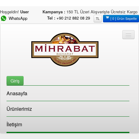
Hoşgeldin!
User
Kampanya :
150 TL Üzeri Alışverişte Ücretsiz Kargo
Tel :
+90 212 882 08 29
WhatsApp
TL
[ 0 ] Ürün Sepette
Giriş
Anasayfa
Ürünlerimiz
İletişim