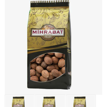
HİNDİSTAN CEVİZİ YAĞLI.
IHLAMUR 200 GR
İSOT BİBER (ACI) 1000 GR
İSOT BİBER (ACI) 500 GR
KABARTMA TOZU 1000 GR
KAKULE ÖĞÜTÜLMÜŞ 1000.
KAKULE ÖĞÜTÜLMÜŞ 500 .
KAKULE TANE 1000 GR
KAKULE TANE 500 GR
KARANFİL 1000 GR
KARANFİL 500 GR
KARBONAT 1000 GR
KEKİK TEK KULLANIMLIK 1000.
KETEN TOHUMU 1000 GR
KETEN TOHUMU 500 GR
KİŞNİŞ TANE 1000 GR
KİŞNİŞ TANE 500 GR
KÖFTE BAHARATI 1000 GR