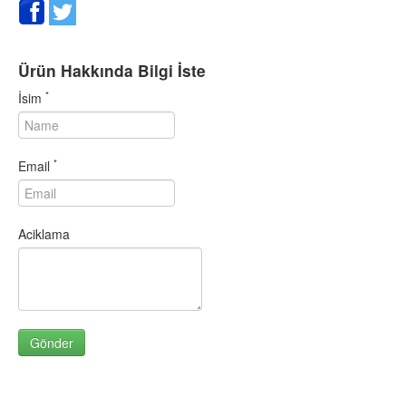
SARMISAK GRANÜR 1000 GR
SARMISAK GRANÜR 500 GR
SARMISAK ÖĞÜTÜLMÜŞ 10.
Ürün Hakkında Bilgi İste
SARMISAK ÖĞÜTÜLMÜŞ 50.
*
İsim
SEBZELİ ÇEŞNİ 1000 GR
SEBZELİ ÇEŞNİ 500 GR
SOĞAN GRANÜR 1000 GR
*
Email
SOĞAN GRANÜR 500 GR
SUMAK 1000 GR
SUMAK 500 GR
Aciklama
SUSAM (BEYAZ) 1000 GR
SUSAM (BEYAZ) 500 GR
SUSAM (SİMİTLİK) 1000 GR
SUSAM (SİMİTLİK) 500 GR
TARCIN (KABUK) 1000 GR
TARCIN (KABUK) 500 GR
TARCIN TOZ 1000 GR