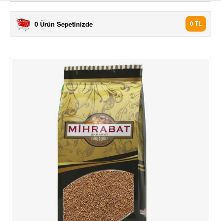
0 Ürün Sepetinizde
0 TL
ÜRÜNLER
7 TÜRLÜ BAHARAT 1000 GR
7 TÜRLÜ BAHARAT 500 GR
AKBİBER TOZ 1000 GR
AKBİBER TOZ 500 GR
ANASON 1000 GR
ANASON 500 GR
ASPİR ÇİÇEĞİ 500 GR
BEYAZ TANE BİBER (AK BİBE.
BEYAZ TANE BİBER (AK BİBE.
BİBERİYE 1000 GR
BİBERİYE 500 GR
ÇÖREK OTO 1000 GR