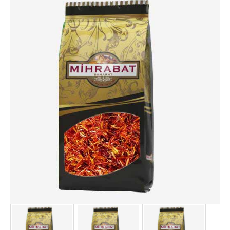
HİNDİSTAN CEVİZİ YAĞLI.
IHLAMUR 200 GR
İSOT BİBER (ACI) 1000 GR
İSOT BİBER (ACI) 500 GR
KABARTMA TOZU 1000 GR
KAKULE ÖĞÜTÜLMÜŞ 1000.
KAKULE ÖĞÜTÜLMÜŞ 500 .
KAKULE TANE 1000 GR
KAKULE TANE 500 GR
KARANFİL 1000 GR
KARANFİL 500 GR
KARBONAT 1000 GR
KEKİK TEK KULLANIMLIK 1000.
KETEN TOHUMU 1000 GR
KETEN TOHUMU 500 GR
KİŞNİŞ TANE 1000 GR
KİŞNİŞ TANE 500 GR
KÖFTE BAHARATI 1000 GR