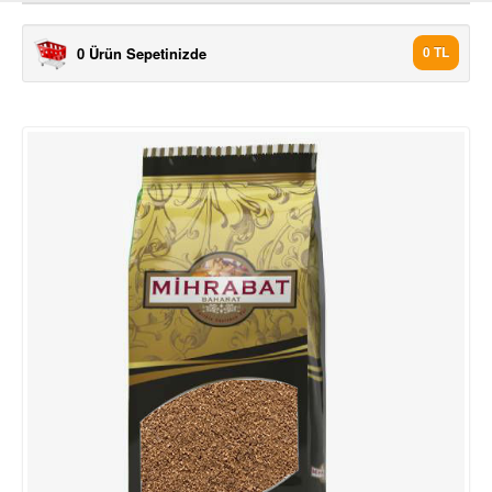
0 Ürün Sepetinizde
0 TL
ÜRÜNLER
7 TÜRLÜ BAHARAT 1000 GR
7 TÜRLÜ BAHARAT 500 GR
AKBİBER TOZ 1000 GR
AKBİBER TOZ 500 GR
ANASON 1000 GR
ANASON 500 GR
ASPİR ÇİÇEĞİ 500 GR
BEYAZ TANE BİBER (AK BİBE.
BEYAZ TANE BİBER (AK BİBE.
BİBERİYE 1000 GR
BİBERİYE 500 GR
ÇÖREK OTO 1000 GR