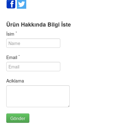
SARMISAK GRANÜR 1000 GR
SARMISAK GRANÜR 500 GR
SARMISAK ÖĞÜTÜLMÜŞ 10.
Ürün Hakkında Bilgi İste
SARMISAK ÖĞÜTÜLMÜŞ 50.
*
İsim
SEBZELİ ÇEŞNİ 1000 GR
SEBZELİ ÇEŞNİ 500 GR
SOĞAN GRANÜR 1000 GR
*
Email
SOĞAN GRANÜR 500 GR
SUMAK 1000 GR
SUMAK 500 GR
Aciklama
SUSAM (BEYAZ) 1000 GR
SUSAM (BEYAZ) 500 GR
SUSAM (SİMİTLİK) 1000 GR
SUSAM (SİMİTLİK) 500 GR
TARCIN (KABUK) 1000 GR
TARCIN (KABUK) 500 GR
TARCIN TOZ 1000 GR