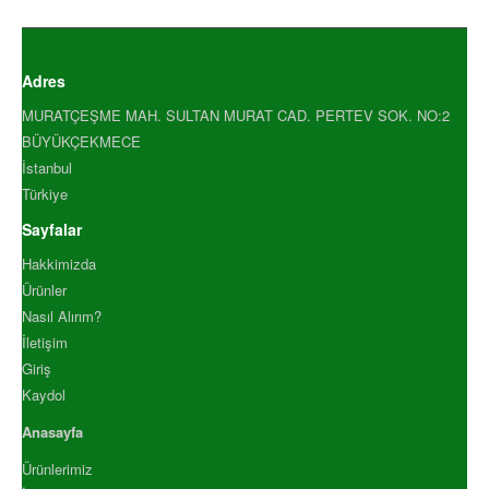
TARCIN TOZ 500 GR
TARCIN TOZ ENDÜSTRİYEL 10.
TARCIN TOZ ENDÜSTRİYEL 50.
Adres
TAVUK HARCI 1000GR
MURATÇEŞME MAH. SULTAN MURAT CAD. PERTEV SOK. NO:2
TAVUK HARCI 500 GR
BÜYÜKÇEKMECE
VANİLYA ŞEKERİ 1000 GR
İstanbul
YENİBAHAR ÖĞÜTÜLMÜŞ .
Türkiye
YENİBAHAR ÖĞÜTÜLMÜŞ .
Sayfalar
YENİBAHAR TANE 1000 GR
YENİBAHAR TANE 500 GR
Hakkimizda
Ürünler
YEŞİL FESLEĞEN 1000 GR
Nasıl Alırım?
YEŞİL FESLEĞEN 500 GR
İletişim
YEŞİL TANE KARABİBER 100.
Giriş
YEŞİL TANE KARABİBER 500.
Kaydol
ZENCEFİL ÖĞÜTÜLMÜŞ 1.
Anasayfa
ZENCEFİL ÖĞÜTÜLMÜŞ 5.
ZENCEFİL TANE 1000 GR
Ürünlerimiz
ZENCEFİL TANE 500 GR