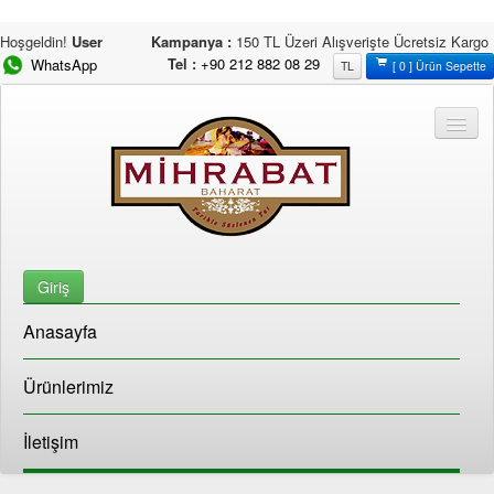
Hoşgeldin!
User
Kampanya :
150 TL Üzeri Alışverişte Ücretsiz Kargo
Tel :
+90 212 882 08 29
WhatsApp
TL
[ 0 ] Ürün Sepette
Giriş
Anasayfa
Ürünlerimiz
İletişim