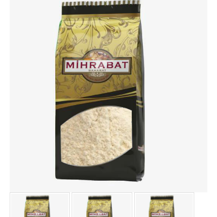
HİNDİSTAN CEVİZİ YAĞLI.
IHLAMUR 200 GR
İSOT BİBER (ACI) 1000 GR
İSOT BİBER (ACI) 500 GR
KABARTMA TOZU 1000 GR
KAKULE ÖĞÜTÜLMÜŞ 1000.
KAKULE ÖĞÜTÜLMÜŞ 500 .
KAKULE TANE 1000 GR
KAKULE TANE 500 GR
KARANFİL 1000 GR
KARANFİL 500 GR
KARBONAT 1000 GR
KEKİK TEK KULLANIMLIK 1000.
KETEN TOHUMU 1000 GR
KETEN TOHUMU 500 GR
KİŞNİŞ TANE 1000 GR
KİŞNİŞ TANE 500 GR
KÖFTE BAHARATI 1000 GR