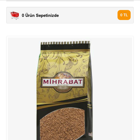
0 Ürün Sepetinizde
0 TL
ÜRÜNLER
7 TÜRLÜ BAHARAT 1000 GR
7 TÜRLÜ BAHARAT 500 GR
AKBİBER TOZ 1000 GR
AKBİBER TOZ 500 GR
ANASON 1000 GR
ANASON 500 GR
ASPİR ÇİÇEĞİ 500 GR
BEYAZ TANE BİBER (AK BİBE.
BEYAZ TANE BİBER (AK BİBE.
BİBERİYE 1000 GR
BİBERİYE 500 GR
ÇÖREK OTO 1000 GR