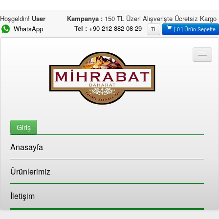
Hoşgeldin!
User
Kampanya :
150 TL Üzeri Alışverişte Ücretsiz Kargo
Tel :
+90 212 882 08 29
WhatsApp
TL
[ 0 ] Ürün Sepette
Giriş
Anasayfa
Ürünlerimiz
İletişim