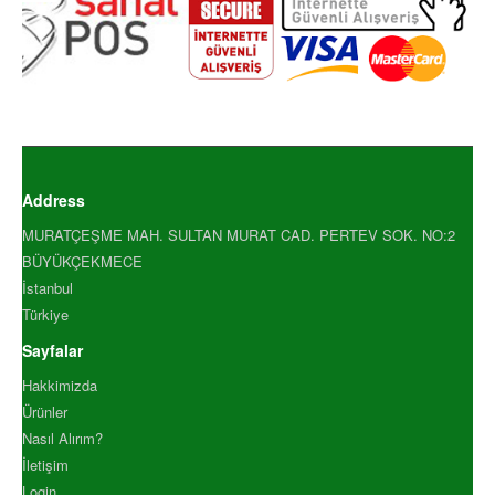
Address
MURATÇEŞME MAH. SULTAN MURAT CAD. PERTEV SOK. NO:2
BÜYÜKÇEKMECE
İstanbul
Türkiye
Sayfalar
Hakkimizda
Ürünler
Nasıl Alırım?
İletişim
Login